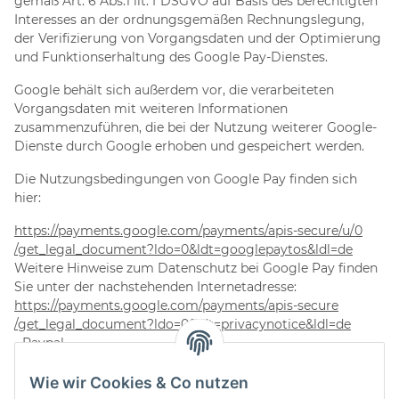
gemäß Art. 6 Abs.1 lit. f DSGVO auf Basis des berechtigten
Interesses an der ordnungsgemäßen Rechnungslegung,
der Verifizierung von Vorgangsdaten und der Optimierung
und Funktionserhaltung des Google Pay-Dienstes.
Google behält sich außerdem vor, die verarbeiteten
Vorgangsdaten mit weiteren Informationen
zusammenzuführen, die bei der Nutzung weiterer Google-
Dienste durch Google erhoben und gespeichert werden.
Die Nutzungsbedingungen von Google Pay finden sich
hier:
https://payments.google.com
/payments
/apis-secure
/u
/0
/get_legal_document
?ldo=0
&ldt=googlepaytos
&ldl=de
Weitere Hinweise zum Datenschutz bei Google Pay finden
Sie unter der nachstehenden Internetadresse:
https://payments.google.com
/payments
/apis-secure
/get_legal_document
?ldo=0
&ldt=privacynotice
&ldl=de
- Paypal
Auf dieser Website stehen eine oder mehrere Online-
Wie wir Cookies & Co nutzen
Zahlungsarten des folgenden Anbieters zur Verfügung: