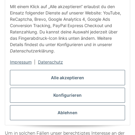
PayPal (Europe) S.a.r.l. et Cie, S.C.A., 22-24 Boulevard Royal,
Mit einem Klick auf „Alle akzeptieren“ erlaubst du den
L-2449 Luxemburg
Einsatz folgender Dienste auf unserer Website: YouTube,
ReCaptcha, Brevo, Google Analytics 4, Google Ads
Bei Auswahl einer Zahlungsart des Anbieters, bei der Sie in
Conversion Tracking, PayPal Express Checkout und
Vorleistung gehen, werden an diesen Ihre im Rahmen des
Ratenzahlung. Du kannst deine Auswahl jederzeit über
Bestellvorgangs mitgeteilten Zahlungsdaten (darunter
das Fingerabdruck-Icon links unten ändern. Weitere
Name, Anschrift, Bank- und Zahlkarteninformationen,
Details findest du unter
Konfigurieren
und in unserer
Währung und Transaktionsnummer) sowie Informationen
Datenschutzerklärung
.
über den Inhalt Ihrer Bestellung gemäß Art. 6 Abs. 1 lit. b
DSGVO weitergegeben. Die Weitergabe Ihrer Daten
Impressum
|
Datenschutz
erfolgt in diesem Falle ausschließlich zum Zweck der
Zahlungsabwicklung mit dem Anbieter und nur insoweit,
Alle akzeptieren
als sie hierfür erforderlich ist.
Bei Auswahl einer Zahlungsart, bei der wir in Vorleistung
Konfigurieren
gehen, werden Sie im Bestellablauf auch aufgefordert,
bestimmte persönliche Daten (Vor- und Nachname, Straße,
Hausnummer, Postleitzahl, Ort, Geburtsdatum, E-Mail-
Ablehnen
Adresse, Telefonnummer, ggf. Daten zu einem alternativen
Zahlungsmittel) anzugeben.
Um in solchen Fällen unser berechtigtes Interesse an der