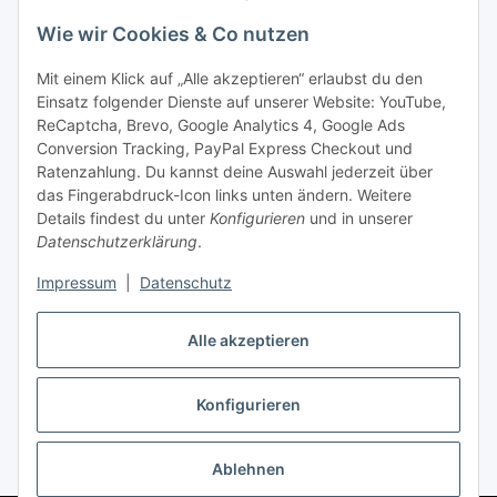
im Hofladen ab.
Wie wir Cookies & Co nutzen
Kontakt & Service
Mit einem Klick auf „Alle akzeptieren“ erlaubst du den
Einsatz folgender Dienste auf unserer Website: YouTube,
Telefon
ReCaptcha, Brevo, Google Analytics 4, Google Ads
+49 (0) 4661 2875
Conversion Tracking, PayPal Express Checkout und
E-Mail
Ratenzahlung. Du kannst deine Auswahl jederzeit über
info@wagyuzucht-nordfriesland.de
das Fingerabdruck-Icon links unten ändern. Weitere
Details findest du unter
Konfigurieren
und in unserer
Folge uns
Datenschutzerklärung
.
Instagram
Facebook
Impressum
|
Datenschutz
TikTok
Alle akzeptieren
Konfigurieren
Ratepay
* Alle Preise inkl. gesetzlicher USt., zzgl.
Versand
Ablehnen