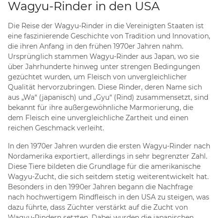
Wagyu-Rinder in den USA
Die Reise der Wagyu-Rinder in die Vereinigten Staaten ist
eine faszinierende Geschichte von Tradition und Innovation,
die ihren Anfang in den frühen 1970er Jahren nahm.
Ursprünglich stammen Wagyu-Rinder aus Japan, wo sie
über Jahrhunderte hinweg unter strengen Bedingungen
gezüchtet wurden, um Fleisch von unvergleichlicher
Qualität hervorzubringen. Diese Rinder, deren Name sich
aus „Wa“ (japanisch) und „Gyu“ (Rind) zusammensetzt, sind
bekannt für ihre außergewöhnliche Marmorierung, die
dem Fleisch eine unvergleichliche Zartheit und einen
reichen Geschmack verleiht.
In den 1970er Jahren wurden die ersten Wagyu-Rinder nach
Nordamerika exportiert, allerdings in sehr begrenzter Zahl.
Diese Tiere bildeten die Grundlage für die amerikanische
Wagyu-Zucht, die sich seitdem stetig weiterentwickelt hat.
Besonders in den 1990er Jahren begann die Nachfrage
nach hochwertigem Rindfleisch in den USA zu steigen, was
dazu führte, dass Züchter verstärkt auf die Zucht von
Wagyu-Rindern setzten. Dabei wurden die japanischen