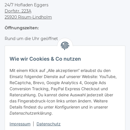
24/7 Hofladen Eggers
Dorfstr. 223A
25920 Risum-Lindholm
Öffnungszeiten:
Rund um die Uhr geöffnet
Bestelle online und hole deine Bestellung jederzeit flexibel
im Hofladen ab.
Wie wir Cookies & Co nutzen
Kontakt & Service
Mit einem Klick auf „Alle akzeptieren“ erlaubst du den
Einsatz folgender Dienste auf unserer Website: YouTube,
Telefon
ReCaptcha, Brevo, Google Analytics 4, Google Ads
+49 (0) 4661 2875
Conversion Tracking, PayPal Express Checkout und
E-Mail
Ratenzahlung. Du kannst deine Auswahl jederzeit über
info@wagyuzucht-nordfriesland.de
das Fingerabdruck-Icon links unten ändern. Weitere
Details findest du unter
Konfigurieren
und in unserer
Folge uns
Datenschutzerklärung
.
Instagram
Facebook
Impressum
|
Datenschutz
TikTok