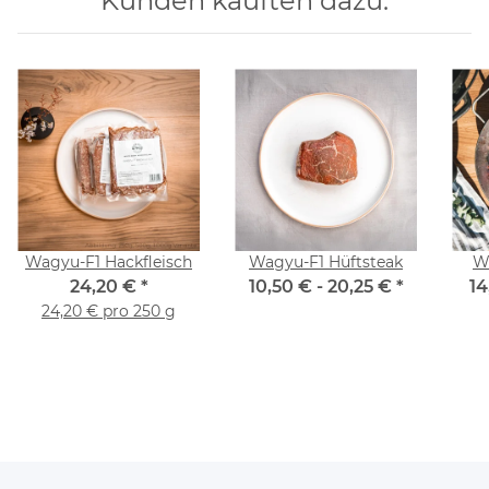
Kunden kauften dazu:
Wagyu-F1 Hackfleisch
Wagyu-F1 Hüftsteak
W
24,20 €
*
10,50 € -
20,25 €
*
14
24,20 € pro 250 g