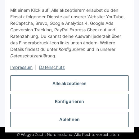
Kontakt & Service
Mit einem Klick auf „Alle akzeptieren“ erlaubst du den
Einsatz folgender Dienste auf unserer Website: YouTube,
Telefon
ReCaptcha, Brevo, Google Analytics 4, Google Ads
+49 (0) 4661 2875
Conversion Tracking, PayPal Express Checkout und
E-Mail
Ratenzahlung. Du kannst deine Auswahl jederzeit über
info@wagyuzucht-nordfriesland.de
das Fingerabdruck-Icon links unten ändern. Weitere
Details findest du unter
Konfigurieren
und in unserer
Folge uns
Datenschutzerklärung
.
Instagram
Facebook
Impressum
|
Datenschutz
TikTok
Alle akzeptieren
Konfigurieren
Ratepay
* Alle Preise inkl. gesetzlicher USt., zzgl.
Versand
Ablehnen
© Wagyu Zucht Nordfriesland. Alle Rechte vorbehalten.