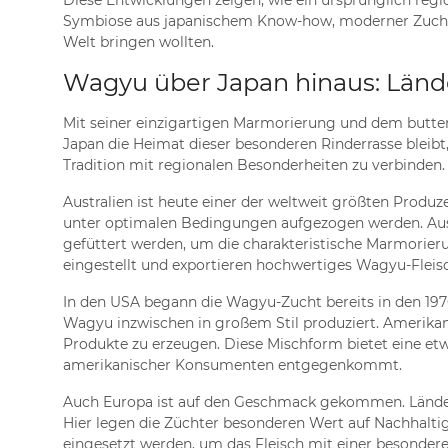
Diese Entwicklungen zeigen, wie ein ursprünglich reg
Symbiose aus japanischem Know-how, moderner Zuchttec
Welt bringen wollten.
Wagyu über Japan hinaus: Län
Mit seiner einzigartigen Marmorierung und dem butter
Japan die Heimat dieser besonderen Rinderrasse bleibt
Tradition mit regionalen Besonderheiten zu verbinden.
Australien ist heute einer der weltweit größten Prod
unter optimalen Bedingungen aufgezogen werden. Austra
gefüttert werden, um die charakteristische Marmorierun
eingestellt und exportieren hochwertiges Wagyu-Fleisc
In den USA begann die Wagyu-Zucht bereits in den 1970
Wagyu inzwischen in großem Stil produziert. Amerik
Produkte zu erzeugen. Diese Mischform bietet eine etw
amerikanischer Konsumenten entgegenkommt.
Auch Europa ist auf den Geschmack gekommen. Länder 
Hier legen die Züchter besonderen Wert auf Nachhalti
eingesetzt werden, um das Fleisch mit einer besondere