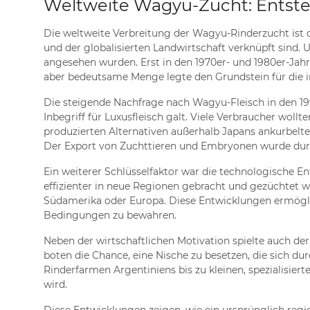
Weltweite Wagyu-Zucht: Entste
Die weltweite Verbreitung der Wagyu-Rinderzucht ist
und der globalisierten Landwirtschaft verknüpft sind. 
angesehen wurden. Erst in den 1970er- und 1980er-Jah
aber bedeutsame Menge legte den Grundstein für die in
Die steigende Nachfrage nach Wagyu-Fleisch in den 19
Inbegriff für Luxusfleisch galt. Viele Verbraucher wo
produzierten Alternativen außerhalb Japans ankurbelt
Der Export von Zuchttieren und Embryonen wurde dur
Ein weiterer Schlüsselfaktor war die technologische
effizienter in neue Regionen gebracht und gezüchtet w
Südamerika oder Europa. Diese Entwicklungen ermöglic
Bedingungen zu bewahren.
Neben der wirtschaftlichen Motivation spielte auch de
boten die Chance, eine Nische zu besetzen, die sich d
Rinderfarmen Argentiniens bis zu kleinen, spezialisiert
wird.