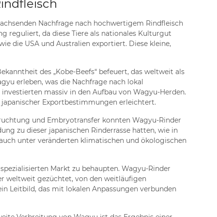
ndfleisch
 wachsenden Nachfrage nach hochwertigem Rindfleisch
 reguliert, da diese Tiere als nationales Kulturgut
 die USA und Australien exportiert. Diese kleine,
anntheit des „Kobe-Beefs“ befeuert, das weltweit als
agyu erleben, was die Nachfrage nach lokal
d investierten massiv in den Aufbau von Wagyu-Herden.
japanischer Exportbestimmungen erleichtert.
Befruchtung und Embryotransfer konnten Wagyu-Rinder
ung zu dieser japanischen Rinderrasse hatten, wie in
 auch unter veränderten klimatischen und ökologischen
 spezialisierten Markt zu behaupten. Wagyu-Rinder
er weltweit gezüchtet, von den weitläufigen
t ein Leitbild, das mit lokalen Anpassungen verbunden