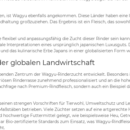
ien, ist Wagyu ebenfalls angekommen. Diese Länder haben eine l
dhaltung großzuziehen. Das Ergebnis ist ein Fleisch, das sowohl
 flexibel und anpassungsfähig die Zucht dieser Rinder sein kann
ale Interpretationen eines ursprünglich japanischen Luxusguts. D
nd das kulinarische Erbe Japans in einer globalisierten Form we
er globalen Landwirtschaft
rebenden Zentrum der Wagyu-Rinderzucht entwickelt. Besonders 
uriösen Rinderrasse zunehmend professionalisiert und an die ho
chfrage nach Premium-Rindfleisch, sondern auch ein Beispiel da
t seinen strengen Vorschriften für Tierwohl, Umweltschutz und L
stäben betrieben. Viele Züchter setzen auf eine artgerechte Hal
 hochwertige Futtermittel gelegt, wie beispielsweise Heu, Getr
ar Bio-zertifizierte Standards zum Einsatz, was Wagyu-Rindfleis
ht.