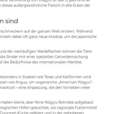
eite Verbreitung von Wagyu ist das Ergebnis einer
dieses außergewöhnliche Fleisch in alle Ecken der
n sind
einschmeckern auf der ganzen Welt erobert. Während
ickeln dabei oft ganz neue Ansätze, um die japanische
und der weitläufigen Weideflächen können die Tiere
die Rinder mit einer speziellen Getreidemischung
uf die Bedürfnisse des internationalen Marktes
esonders in Staaten wie Texas und Kalifornien wird
rassen wie Angus, um sogenannte „American Wagyu“-
ackvoll – eine Anpassung, die den Vorlieben vieler
haben kleine, aber feine Wagyu-Betriebe aufgebaut.
ologischen Höfen gezüchtet, wo regionale Futtermittel
er Gourmet-Küche gefeiert und in der gehobenen