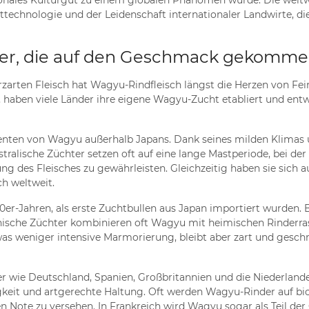
ionales Kulturgut zu einem globalen Phänomen wurde. Die weltw
hnologie und der Leidenschaft internationaler Landwirte, die 
der, die auf den Geschmack gekomme
zarten Fleisch hat Wagyu-Rindfleisch längst die Herzen von F
, haben viele Länder ihre eigene Wagyu-Zucht etabliert und entw
uzenten von Wagyu außerhalb Japans. Dank seines milden Klimas 
lische Züchter setzen oft auf eine lange Mastperiode, bei der 
g des Fleisches zu gewährleisten. Gleichzeitig haben sie sich a
h weltweit.
er-Jahren, als erste Zuchtbullen aus Japan importiert wurden. B
anische Züchter kombinieren oft Wagyu mit heimischen Rinder
as weniger intensive Marmorierung, bleibt aber zart und geschm
wie Deutschland, Spanien, Großbritannien und die Niederlande 
gkeit und artgerechte Haltung. Oft werden Wagyu-Rinder auf bi
n Note zu versehen. In Frankreich wird Wagyu sogar als Teil d