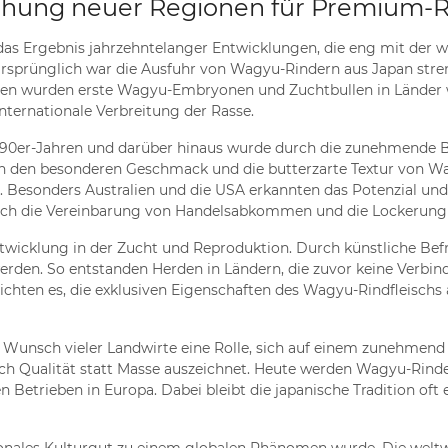
hung neuer Regionen für Premium-Ri
 das Ergebnis jahrzehntelanger Entwicklungen, die eng mit der
Ursprünglich war die Ausfuhr von Wagyu-Rindern aus Japan streng
ren wurden erste Wagyu-Embryonen und Zuchtbullen in Länder wie
ternationale Verbreitung der Rasse.
90er-Jahren und darüber hinaus wurde durch die zunehmende Bek
llten den besonderen Geschmack und die butterzarte Textur von W
e. Besonders Australien und die USA erkannten das Potenzial un
ch die Vereinbarung von Handelsabkommen und die Lockerung 
 Entwicklung in der Zucht und Reproduktion. Durch künstliche 
erden. So entstanden Herden in Ländern, die zuvor keine Verbind
hten es, die exklusiven Eigenschaften des Wagyu-Rindfleischs
r Wunsch vieler Landwirte eine Rolle, sich auf einem zunehmend
urch Qualität statt Masse auszeichnet. Heute werden Wagyu-Rind
en Betrieben in Europa. Dabei bleibt die japanische Tradition of