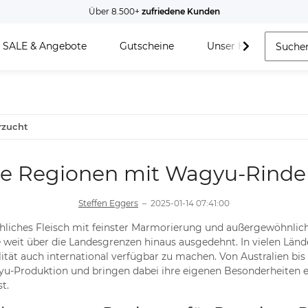
Über 8.500+
zufriedene Kunden
SALE & Angebote
Gutscheine
Unser Hof
rzucht
e Regionen mit Wagyu-Rinde
Steffen Eggers
–
2025-01-14 07:41:00
ichliches Fleisch mit feinster Marmorierung und außergewöhnli
ile weit über die Landesgrenzen hinaus ausgedehnt. In vielen L
tät auch international verfügbar zu machen. Von Australien b
yu-Produktion und bringen dabei ihre eigenen Besonderheiten ein
t.