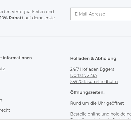
tierten Verfügbarkeiten und
10% Rabatt
auf deine erste
Newsletter abonnieren
e Informationen
Hofladen & Abholung
utz
24/7 Hofladen Eggers
Dorfstr. 223A
25920 Risum-Lindholm
Öffnungszeiten:
m
Rund um die Uhr geöffnet
recht
Bestelle online und hole dein
Bestellung jederzeit flexibel 
Hofladen ab.