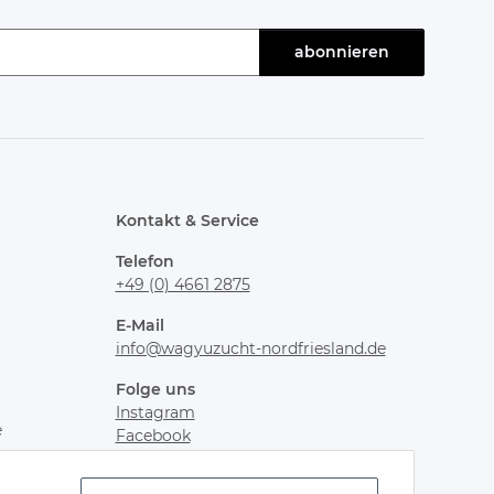
abonnieren
Kontakt & Service
Telefon
+49 (0) 4661 2875
E-Mail
info@wagyuzucht-nordfriesland.de
Folge uns
Instagram
e
Facebook
im
TikTok