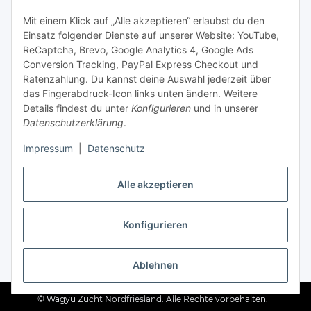
Kontakt & Service
Mit einem Klick auf „Alle akzeptieren“ erlaubst du den
Einsatz folgender Dienste auf unserer Website: YouTube,
Telefon
ReCaptcha, Brevo, Google Analytics 4, Google Ads
+49 (0) 4661 2875
Conversion Tracking, PayPal Express Checkout und
E-Mail
Ratenzahlung. Du kannst deine Auswahl jederzeit über
info@wagyuzucht-nordfriesland.de
das Fingerabdruck-Icon links unten ändern. Weitere
Details findest du unter
Konfigurieren
und in unserer
Folge uns
Datenschutzerklärung
.
Instagram
Facebook
Impressum
|
Datenschutz
TikTok
Alle akzeptieren
Konfigurieren
Ratepay
* Alle Preise inkl. gesetzlicher USt., zzgl.
Versand
Ablehnen
© Wagyu Zucht Nordfriesland. Alle Rechte vorbehalten.