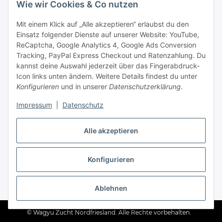
Wie wir Cookies & Co nutzen
Kontakt & Service
Mit einem Klick auf „Alle akzeptieren“ erlaubst du den
Telefon
Einsatz folgender Dienste auf unserer Website: YouTube,
+49 (0) 4661 2875
ReCaptcha, Google Analytics 4, Google Ads Conversion
E-Mail
Tracking, PayPal Express Checkout und Ratenzahlung. Du
info@wagyuzucht-nordfriesland.de
kannst deine Auswahl jederzeit über das Fingerabdruck-
Icon links unten ändern. Weitere Details findest du unter
Folge uns
Konfigurieren
und in unserer
Datenschutzerklärung
.
Instagram
Facebook
Impressum
|
Datenschutz
TikTok
Alle akzeptieren
Konfigurieren
Ratepay
* Alle Preise inkl. gesetzlicher USt., zzgl.
Versand
Ablehnen
© Wagyu Zucht Nordfriesland. Alle Rechte vorbehalten.