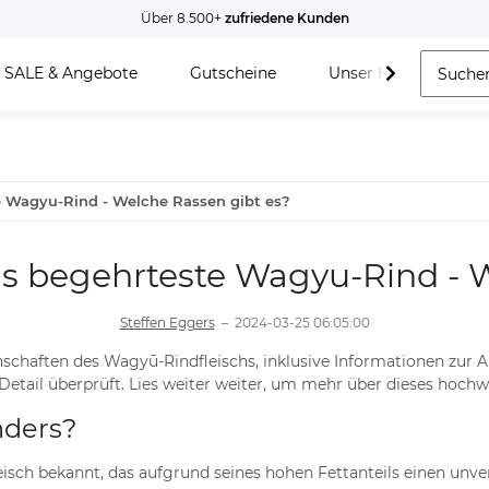
Über 8.500+
zufriedene Kunden
SALE & Angebote
Gutscheine
Unser Hof
e Wagyu-Rind - Welche Rassen gibt es?
as begehrteste Wagyu-Rind - W
Steffen Eggers
–
2024-03-25 06:05:00
enschaften des Wagyū-Rindfleischs, inklusive Informationen zur 
il überprüft. Lies weiter weiter, um mehr über dieses hochwer
nders?
eisch bekannt, das aufgrund seines hohen Fettanteils einen unve