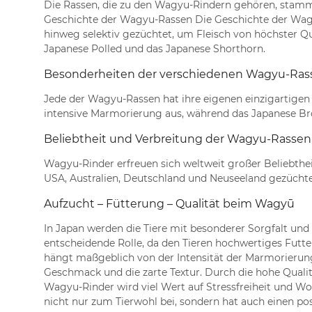
Die Rassen, die zu den Wagyu-Rindern gehören, stamme
Geschichte der Wagyu-Rassen Die Geschichte der Wagyu
hinweg selektiv gezüchtet, um Fleisch von höchster Q
Japanese Polled und das Japanese Shorthorn.
Besonderheiten der verschiedenen Wagyu-Ras
Jede der Wagyu-Rassen hat ihre eigenen einzigartigen 
intensive Marmorierung aus, während das Japanese Brown
Beliebtheit und Verbreitung der Wagyu-Rassen
Wagyu-Rinder erfreuen sich weltweit großer Beliebthei
USA, Australien, Deutschland und Neuseeland gezüchte
Aufzucht – Fütterung – Qualität beim Wagyū
In Japan werden die Tiere mit besonderer Sorgfalt und
entscheidende Rolle, da den Tieren hochwertiges Futter
hängt maßgeblich von der Intensität der Marmorierung
Geschmack und die zarte Textur. Durch die hohe Quali
Wagyu-Rinder wird viel Wert auf Stressfreiheit und Wo
nicht nur zum Tierwohl bei, sondern hat auch einen posi