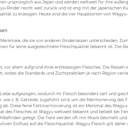
n ursprünglich aus Japan und werden weltweit für ihre außerg
-Rinder reicht weit zurück und ist eng mit der japanischen K
ualität zu erzeugen. Heute sind die vier Hauptsorten von Wagyu
sen
Merkmale, die sie von anderen Rinderrassen unterscheiden. Zum 
 für seine ausgezeichnete Fleischqualität bekannt ist. Die Ras
t, vor allem aufgrund ihres erstklassigen Fleisches. Die Rassen
t, wobei die Standards und Zuchtpraktiken je nach Region varii
 Liebe aufgezogen, wodurch ihr Fleisch besonders zart und gesch
, wie z. B. Getreide, zugeführt wird, um die Marmorierung des F
 ab. Diese feine Fettmarmorierung ist ein Merkmal des Wagyu-F
tät des Fleisches ist Wagyu weltweit bekannt und beliebt bei F
hlbefinden gelegt. Die Tiere werden oft mit Musik beschallt und
tiven Einfluss auf die Fleischqualität. Wagyu-Fleisch gilt daher