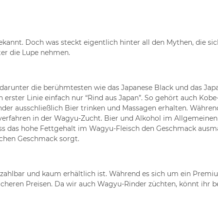
ekannt. Doch was steckt eigentlich hinter all den Mythen, die si
ter die Lupe nehmen.
 darunter die berühmtesten wie das Japanese Black und das Japa
erster Linie einfach nur “Rind aus Japan”. So gehört auch Kobe-
er ausschließlich Bier trinken und Massagen erhalten. Während 
erfahren in der Wagyu-Zucht. Bier und Alkohol im Allgemeinen 
ass das hohe Fettgehalt im Wagyu-Fleisch den Geschmack ausmac
hlichen Geschmack sorgt.
zahlbar und kaum erhältlich ist. Während es sich um ein Premi
icheren Preisen. Da wir auch Wagyu-Rinder züchten, könnt ihr b