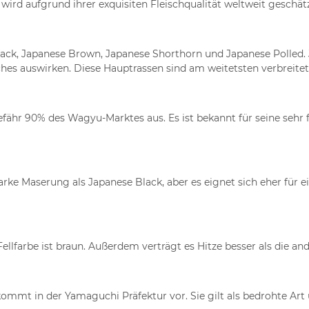
ird aufgrund ihrer exquisiten Fleischqualität weltweit geschätz
ack, Japanese Brown, Japanese Shorthorn und Japanese Polled. J
ches auswirken. Diese Hauptrassen sind am weitetsten verbreitet
r 90% des Wagyu-Marktes aus. Es ist bekannt für seine sehr fei
rke Maserung als Japanese Black, aber es eignet sich eher für 
Fellfarbe ist braun. Außerdem verträgt es Hitze besser als die an
kommt in der Yamaguchi Präfektur vor. Sie gilt als bedrohte Art