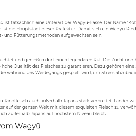
d ist tatsächlich eine Unterart der Wagyu-Rasse. Der Name "Kobe
ist die Hauptstadt dieser Präfektur. Damit sich ein Wagyu-Rin
t- und Fütterungsmethoden aufgewachsen sein.
htet und genießen dort einen legendären Ruf. Die Zucht und Au
die hohe Qualität des Fleisches zu garantieren. Dazu gehören ein
 die während des Weidegangs gespielt wird, um Stress abzubauen.
yu-Rindfleisch auch außerhalb Japans stark verbreitet. Länder w
r auf der ganzen Welt mit diesem exquisiten Fleisch zu verw
auch außerhalb Japans auf höchstem Niveau bleibt.
n vom Wagyū