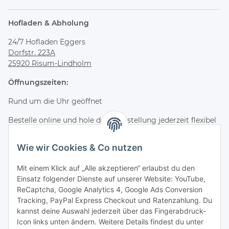
Hofladen & Abholung
24/7 Hofladen Eggers
Dorfstr. 223A
25920 Risum-Lindholm
Öffnungszeiten:
Rund um die Uhr geöffnet
Bestelle online und hole deine Bestellung jederzeit flexibel
im Hofladen ab.
Wie wir Cookies & Co nutzen
Kontakt & Service
Mit einem Klick auf „Alle akzeptieren“ erlaubst du den
Telefon
Einsatz folgender Dienste auf unserer Website: YouTube,
+49 (0) 4661 2875
ReCaptcha, Google Analytics 4, Google Ads Conversion
E-Mail
Tracking, PayPal Express Checkout und Ratenzahlung. Du
info@wagyuzucht-nordfriesland.de
kannst deine Auswahl jederzeit über das Fingerabdruck-
Icon links unten ändern. Weitere Details findest du unter
Folge uns