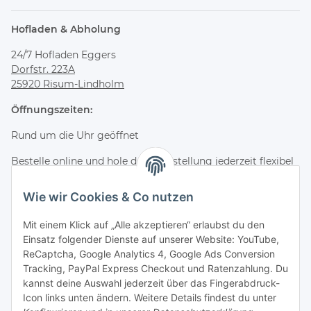
Hofladen & Abholung
24/7 Hofladen Eggers
Dorfstr. 223A
25920 Risum-Lindholm
Öffnungszeiten:
Rund um die Uhr geöffnet
Bestelle online und hole deine Bestellung jederzeit flexibel
im Hofladen ab.
Wie wir Cookies & Co nutzen
Kontakt & Service
Mit einem Klick auf „Alle akzeptieren“ erlaubst du den
Telefon
Einsatz folgender Dienste auf unserer Website: YouTube,
+49 (0) 4661 2875
ReCaptcha, Google Analytics 4, Google Ads Conversion
E-Mail
Tracking, PayPal Express Checkout und Ratenzahlung. Du
info@wagyuzucht-nordfriesland.de
kannst deine Auswahl jederzeit über das Fingerabdruck-
Icon links unten ändern. Weitere Details findest du unter
Folge uns