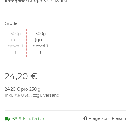
Kategorie:
Burger & Grillwurst
Größe
500g
500g
(fein
(grob
gewolft
gewolft
500g (fein gewolft)
500g (grob gewolft)
)
)
24,20 €
24,20 € pro 250 g
inkl. 7% USt. , zzgl.
Versand
Frage zum Fleisch
69 Stk. lieferbar