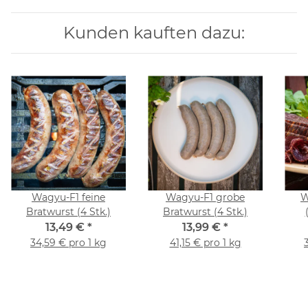
Kunden kauften dazu:
Wagyu-F1 feine
Wagyu-F1 grobe
W
Bratwurst (4 Stk.)
Bratwurst (4 Stk.)
13,49 €
*
13,99 €
*
34,59 € pro 1 kg
41,15 € pro 1 kg