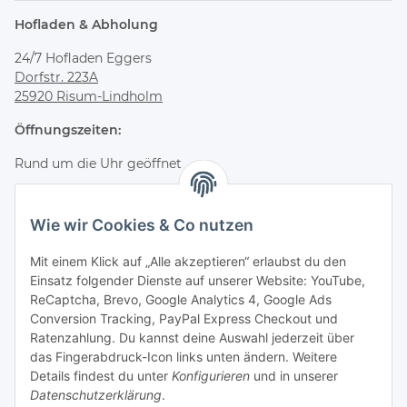
Hofladen & Abholung
24/7 Hofladen Eggers
Dorfstr. 223A
25920 Risum-Lindholm
Öffnungszeiten:
Rund um die Uhr geöffnet
Bestelle online und hole deine Bestellung jederzeit flexibel
im Hofladen ab.
Wie wir Cookies & Co nutzen
Kontakt & Service
Mit einem Klick auf „Alle akzeptieren“ erlaubst du den
Einsatz folgender Dienste auf unserer Website: YouTube,
Telefon
ReCaptcha, Brevo, Google Analytics 4, Google Ads
+49 (0) 4661 2875
Conversion Tracking, PayPal Express Checkout und
E-Mail
Ratenzahlung. Du kannst deine Auswahl jederzeit über
info@wagyuzucht-nordfriesland.de
das Fingerabdruck-Icon links unten ändern. Weitere
Details findest du unter
Konfigurieren
und in unserer
Folge uns
Datenschutzerklärung
.