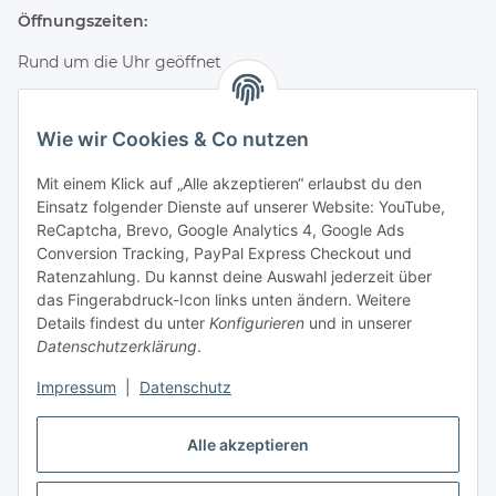
Öffnungszeiten:
Rund um die Uhr geöffnet
Bestelle online und hole deine Bestellung jederzeit flexibel
im Hofladen ab.
Wie wir Cookies & Co nutzen
Kontakt & Service
Mit einem Klick auf „Alle akzeptieren“ erlaubst du den
Einsatz folgender Dienste auf unserer Website: YouTube,
Telefon
ReCaptcha, Brevo, Google Analytics 4, Google Ads
+49 (0) 4661 2875
Conversion Tracking, PayPal Express Checkout und
E-Mail
Ratenzahlung. Du kannst deine Auswahl jederzeit über
info@wagyuzucht-nordfriesland.de
das Fingerabdruck-Icon links unten ändern. Weitere
Details findest du unter
Konfigurieren
und in unserer
Folge uns
Datenschutzerklärung
.
Instagram
Facebook
Impressum
|
Datenschutz
TikTok
Alle akzeptieren