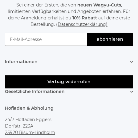
Sei einer der Ersten, die von
neuen Wagyu-Cuts
,
limitierten Verfügbarkeiten und Angeboten erfahren. Für
deine Anmeldung erhältst du
10% Rabatt
auf deine erste
Bestellung.
(Datenschutzerklärung)
abonnieren
Newsletter abonnieren
Informationen
Vertrag widerrufen
Gesetzliche Informationen
Hofladen & Abholung
24/7 Hofladen Eggers
Dorfstr. 223A
25920 Risum-Lindholm