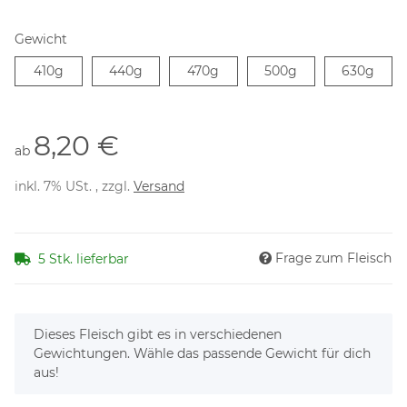
Gewicht
410g
440g
470g
500g
630g
410g
440g
470g
500g
630g
8,20 €
ab
inkl. 7% USt. , zzgl.
Versand
Frage zum Fleisch
5 Stk. lieferbar
x
Dieses Fleisch gibt es in verschiedenen
Gewichtungen. Wähle das passende Gewicht für dich
aus!