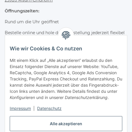
25920 Risum-Lindholm
Öffnungszeiten:
Rund um die Uhr geöffnet
Bestelle online und hole deine Bestellung jederzeit flexibel
im Hofladen ab.
Wie wir Cookies & Co nutzen
Kontakt & Service
Mit einem Klick auf „Alle akzeptieren“ erlaubst du den
Telefon
Einsatz folgender Dienste auf unserer Website: YouTube,
+49 (0) 4661 2875
ReCaptcha, Google Analytics 4, Google Ads Conversion
E-Mail
Tracking, PayPal Express Checkout und Ratenzahlung. Du
info@wagyuzucht-nordfriesland.de
kannst deine Auswahl jederzeit über das Fingerabdruck-
Icon links unten ändern. Weitere Details findest du unter
Folge uns
Konfigurieren
und in unserer
Datenschutzerklärung
.
Instagram
Facebook
Impressum
|
Datenschutz
TikTok
Alle akzeptieren