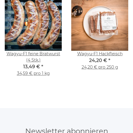
Wagyu-F1 feine Bratwurst
Wagyu-F1 Hackfleisch
(4 Stk.)
24,20 €
*
13,49 €
*
24,20 € pro 250 g
34,59 € pro 1 kg
Newsletter abonnieren