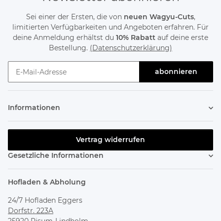
Sei einer der Ersten, die von
neuen Wagyu-Cuts
,
limitierten Verfügbarkeiten und Angeboten erfahren. Für
deine Anmeldung erhältst du
10% Rabatt
auf deine erste
Bestellung.
(Datenschutzerklärung)
abonnieren
Newsletter abonnieren
Informationen
Vertrag widerrufen
Gesetzliche Informationen
Hofladen & Abholung
24/7 Hofladen Eggers
Dorfstr. 223A