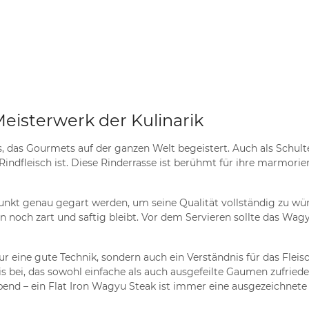
Meisterwerk der Kulinarik
s, das Gourmets auf der ganzen Welt begeistert. Auch als Schulte
indfleisch ist. Diese Rinderrasse ist berühmt für ihre marmori
unkt genau gegart werden, um seine Qualität vollständig zu würd
n noch zart und saftig bleibt. Vor dem Servieren sollte das Wag
ur eine gute Technik, sondern auch ein Verständnis für das Flei
ei, das sowohl einfache als auch ausgefeilte Gaumen zufrieden
bend – ein Flat Iron Wagyu Steak ist immer eine ausgezeichnete